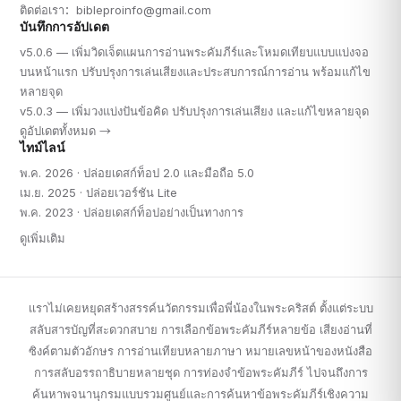
ติดต่อเรา：
bibleproinfo@gmail.com
บันทึกการอัปเดต
v5.0.6 — เพิ่มวิดเจ็ตแผนการอ่านพระคัมภีร์และโหมดเทียบแบบแบ่งจอ
บนหน้าแรก ปรับปรุงการเล่นเสียงและประสบการณ์การอ่าน พร้อมแก้ไข
หลายจุด
v5.0.3 — เพิ่มวงแบ่งปันข้อคิด ปรับปรุงการเล่นเสียง และแก้ไขหลายจุด
ดูอัปเดตทั้งหมด →
ไทม์ไลน์
พ.ค. 2026 · ปล่อยเดสก์ท็อป 2.0 และมือถือ 5.0
เม.ย. 2025 · ปล่อยเวอร์ชัน Lite
พ.ค. 2023 · ปล่อยเดสก์ท็อปอย่างเป็นทางการ
ดูเพิ่มเติม
เเราไม่เคยหยุดสร้างสรรค์นวัตกรรมเพื่อพี่น้องในพระคริสต์ ตั้งแต่ระบบ
สลับสารบัญที่สะดวกสบาย การเลือกข้อพระคัมภีร์หลายข้อ เสียงอ่านที่
ซิงค์ตามตัวอักษร การอ่านเทียบหลายภาษา หมายเลขหน้าของหนังสือ
การสลับอรรถาธิบายหลายชุด การท่องจำข้อพระคัมภีร์ ไปจนถึงการ
ค้นหาพจนานุกรมแบบรวมศูนย์และการค้นหาข้อพระคัมภีร์เชิงความ